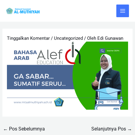
Lewati
Post
Main
ke
navigation
Menu
konten
Tinggalkan Komentar
/
Uncategorized
/ Oleh
Edi Gunawan
←
Pos Sebelumnya
Selanjutnya Pos
→