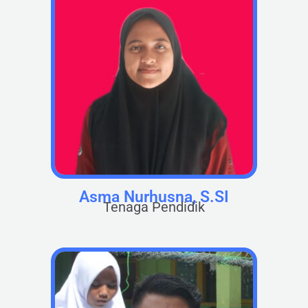
Asma Nurhusna, S.SI
Tenaga Pendidik