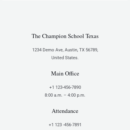
The Champion School Texas​
1234 Demo Ave, Austin, TX 56789,
United States.
Main Office
+1 123-456-7890
8:00 a.m. – 4:00 p.m.
Attendance
+1 123 -456-7891