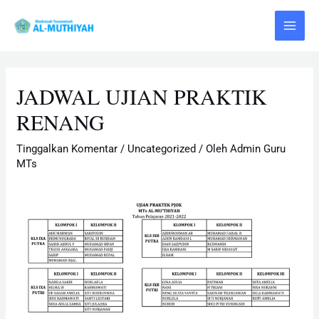
Lewati
Post
Main
ke
navigation
Menu
konten
JADWAL UJIAN PRAKTIK
RENANG
Tinggalkan Komentar
/
Uncategorized
/ Oleh
Admin Guru
MTs