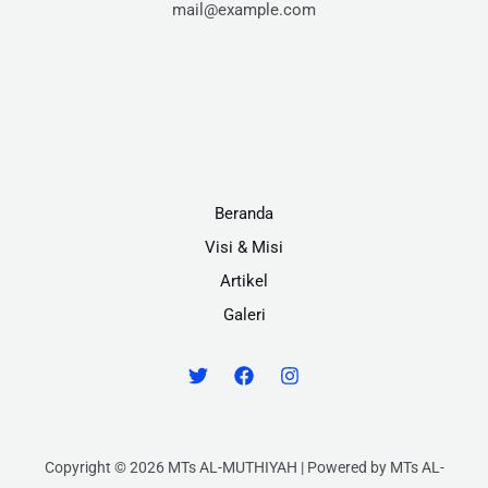
mail@example.com
Beranda
Visi & Misi
Artikel
Galeri
Copyright © 2026 MTs AL-MUTHIYAH | Powered by MTs AL-